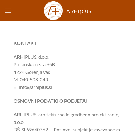
Skip
to
content
KONTAKT
ARHIPLUS, d.o.o.
Poljanska cesta 65B
4224 Gorenja vas
M 040-508-043
E info@arhiplus.si
OSNOVNI PODATKI O PODJETJU
ARHIPLUS, arhitekturno in gradbeno projektiranje,
d.o.o.
DŠ SI 69640769 — Poslovni subjekt je zavezanec za