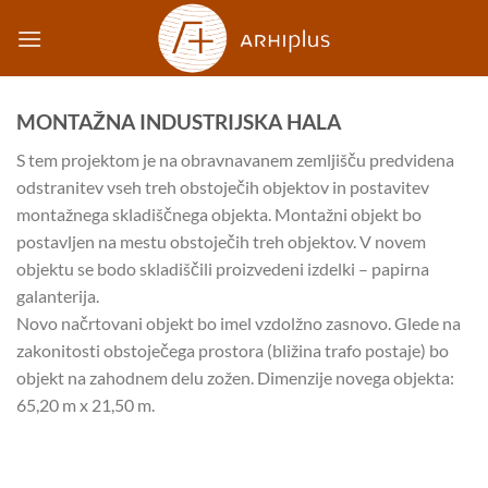
Skip
to
content
MONTAŽNA INDUSTRIJSKA HALA
S tem projektom je na obravnavanem zemljišču predvidena
odstranitev vseh treh obstoječih objektov in postavitev
montažnega skladiščnega objekta. Montažni objekt bo
postavljen na mestu obstoječih treh objektov. V novem
objektu se bodo skladiščili proizvedeni izdelki – papirna
galanterija.
Novo načrtovani objekt bo imel vzdolžno zasnovo. Glede na
zakonitosti obstoječega prostora (bližina trafo postaje) bo
objekt na zahodnem delu zožen. Dimenzije novega objekta:
65,20 m x 21,50 m.