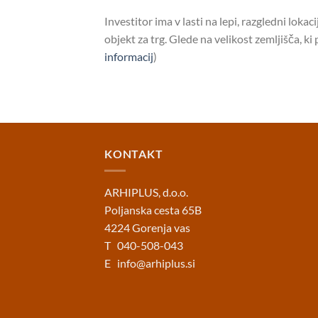
Investitor ima v lasti na lepi, razgledni loka
objekt za trg. Glede na velikost zemljišča, k
informacij
)
KONTAKT
ARHIPLUS, d.o.o.
Poljanska cesta 65B
4224 Gorenja vas
T 040-508-043
E
info@arhiplus.si