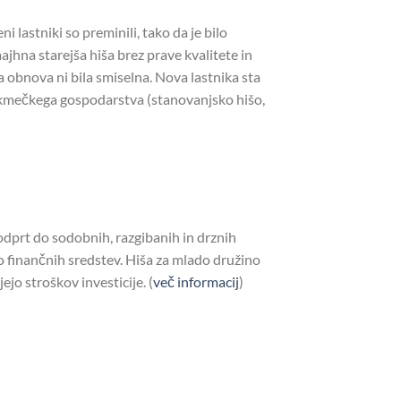
 lastniki so preminili, tako da je bilo
ajhna starejša hiša brez prave kvalitete in
a obnova ni bila smiselna. Nova lastnika sta
e kmečkega gospodarstva (stanovanjsko hišo,
e odprt do sodobnih, razgibanih in drznih
lo finančnih sredstev. Hiša za mlado družino
o stroškov investicije. (
več informacij
)