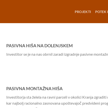
PROJEKTI
POTEK 
PASIVNA HIŠA NA DOLENJSKEM
Investitor se je na nas obrnil zaradi izgradnje pasivne montaž
PASIVNA MONTAŽNA HIŠA
Investitorja sta želela na ravni parceli v okolici Kranja zgradit
kar najbolj racionalno zasnovana upoštevajoč predvideni progr