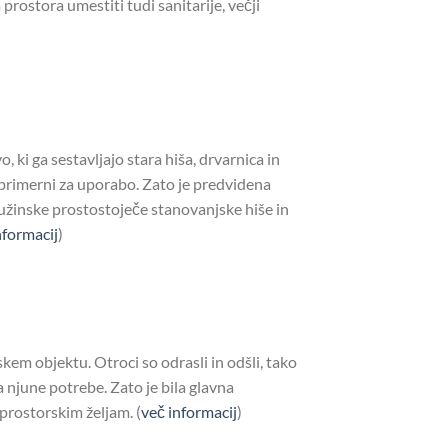
prostora umestiti tudi sanitarije, večji
 ki ga sestavljajo stara hiša, drvarnica in
neprimerni za uporabo. Zato je predvidena
užinske prostostoječe stanovanjske hiše in
nformacij
)
skem objektu. Otroci so odrasli in odšli, tako
 njune potrebe. Zato je bila glavna
 prostorskim željam. (
več informacij
)