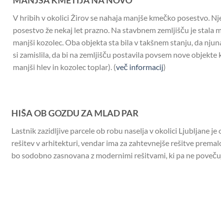
MANJŠA KMETIJA NA NOVO
V hribih v okolici Žirov se nahaja manjše kmečko posestvo. Njeni
posestvo že nekaj let prazno. Na stavbnem zemljišču je stala m
manjši kozolec. Oba objekta sta bila v takšnem stanju, da njun
si zamislila, da bi na zemljišču postavila povsem nove objekt
manjši hlev in kozolec toplar). (
več informacij
)
HIŠA OB GOZDU ZA MLAD PAR
Lastnik zazidljive parcele ob robu naselja v okolici Ljubljane j
rešitev v arhitekturi, vendar ima za zahtevnejše rešitve prema
bo sodobno zasnovana z modernimi rešitvami, ki pa ne povečujej