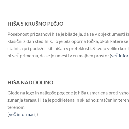
HIŠA S KRUŠNO PEČJO
Posebnost pri zasnovi hiše je bila želja, da se v objekt umesti 
klasični zidan štedilnik. To je bila oporna točka, okoli katere se
stalnica pri podeželskih hišah v preteklosti. S svojo veliko kur
ni več primerna, da se jo umesti v en majhen prostor.(
več infor
HIŠA NAD DOLINO
Glede na lego in najlepše poglede je hiša usmerjena proti vzho
zunanja terasa. Hiša je podkletena in skladno z raščenim tere
terenom.
(
več informacij
)