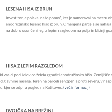
LESENA HIŠA IZ BRUN
Investitor je poiskal našo pomoč, ker je nameraval na mestu o
enodružinsko leseno hišo iz brun. Omenjena parcela se nahaja
na dobro osončeni legi z lepim razgledom na polja in bližnji goz
HIŠA Z LEPIM RAZGLEDOM
vski vasici pod Jelovico želela zgraditi enodružinsko hišo. Zemljišče
 od glavnine naselja. Teren na parceli se vzpenja proti severu, v na
u, kjer se odpira pogled na Ratitovec.
(več informacij)
DVOJČKA NA BREŽINI