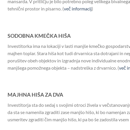
mansarda. V pritličju je bilo potrebno poleg velikega bivalnega 
tehnični prostor in pisarno. (
več informacij
)
SODOBNA KMEČKA HIŠA
Investitorka ima na lokaciji v lasti manjše kmečko gospodarstvo,
majhen toplar. Stara hiša kot tudi drvarnica sta dotrajani in 
porušitev obeh objektov in izgradnja nove individualne enodr
manjšega pomožnega objekta – nadstreška z drvarnico. (
več i
MAJHNA HIŠA ZA DVA
Investitorja sta do sedaj s svojimi otroci živela v večstanovanj
da sta se namenila zgraditi zase manjšo hišo, ki bo namenjan za
usmeritev zgraditi čim manjšo hišo, ki pa bo še zadostila vsem