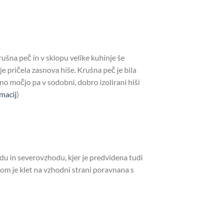
krušna peč in v sklopu velike kuhinje še
 je pričela zasnova hiše. Krušna peč je bila
ilno močjo pa v sodobni, dobro izolirani hiši
macij
)
du in severovzhodu, kjer je predvidena tudi
nom je klet na vzhodni strani poravnana s