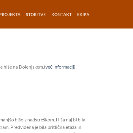
PROJEKTA
STORITVE
KONTAKT
EKIPA
ne hiše na Dolenjskem.(
več informacij
)
i manjšo hišo z nadstreškom. Hiša naj bi bila
am. Predvidena je bila pritlična etaža in