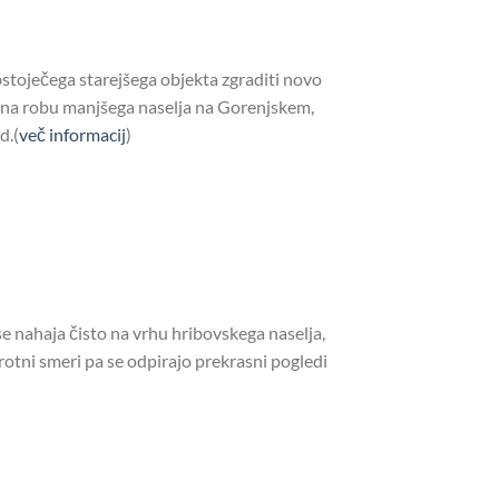
bstoječega starejšega objekta zgraditi novo
 na robu manjšega naselja na Gorenjskem,
d.(
več informacij
)
 se nahaja čisto na vrhu hribovskega naselja,
sprotni smeri pa se odpirajo prekrasni pogledi